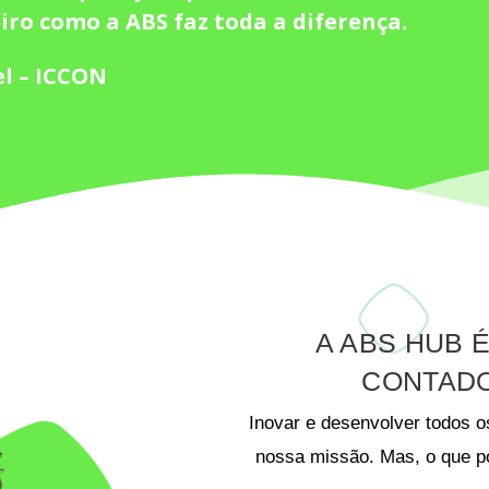
iro como a ABS faz toda a diferença.
l – ICCON
A ABS HUB 
CONTADO
Inovar e desenvolver todos 
nossa missão. Mas, o que p