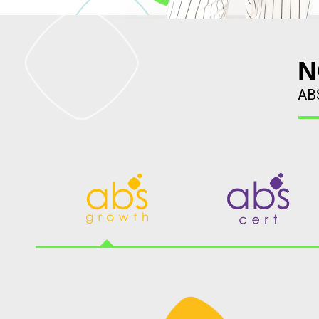
N
ABS