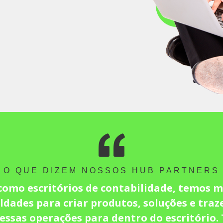
O QUE DIZEM NOSSOS HUB PARTNERS
como escritórios de contabilidade, temos m
uldades para criar produtos, soluções e traz
 essas operações para dentro do escritório.