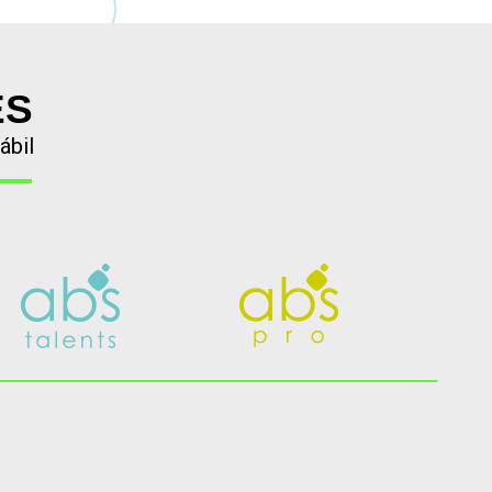
ES
ábil