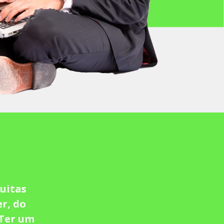
uitas
er, do
 Ter um