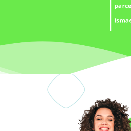
parce
Ismae