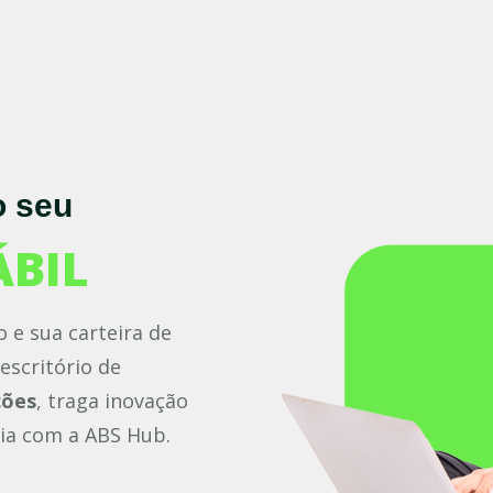
o seu
ÁBIL
e sua carteira de
escritório de
ções
, traga inovação
cia com a ABS Hub.